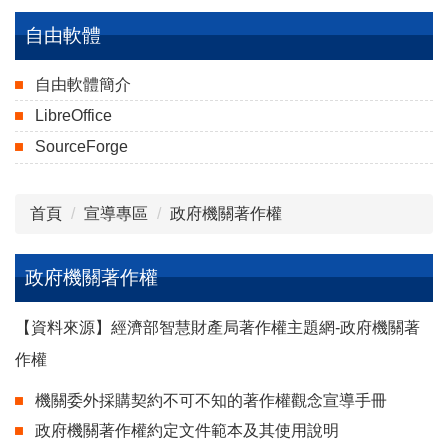
宣導專區
自由軟體
最新消息
自由軟體簡介
活動與講座
著作權基本觀念
LibreOffice
宣導及執行小組
著作權合理使用
SourceForge
相關法令
政府機關著作權
首頁
宣導專區
政府機關著作權
下載專區
校園著作權
SOP
網路著作權
政府機關著作權
檢舉信箱
公播版影片著作權
【資料來源】經濟部智慧財產局著作權主題網-政府機關著
作權
著作權案例彙編
機關委外採購契約不可不知的著作權觀念宣導手冊
校園著作權百寶箱
政府機關著作權約定文件範本及其使用說明